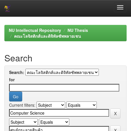
Skip
navigation
NU Intellectual Repository
NU Thesis
คณะโลจิสติกส์และดิจิทัลซัพพลายเชน
Search
Search:
for
Current filters: