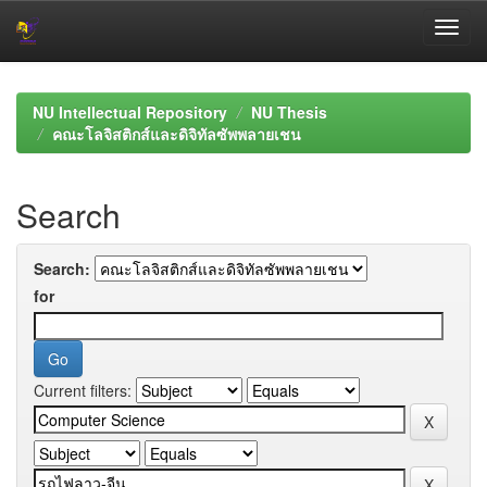
Skip
navigation
NU Intellectual Repository
NU Thesis
คณะโลจิสติกส์และดิจิทัลซัพพลายเชน
Search
Search:
for
Current filters: