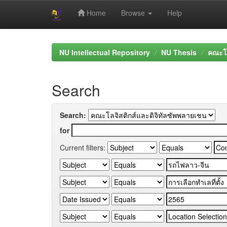
Home
Browse
Help
Skip
navigation
NU Intellectual Repository
NU Thesis
คณะโล
Search
Search:
for
Current filters: