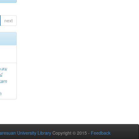
next
ระสม
น์
karn
h
aresuan University Library
Copyright © 2015 -
Feedback