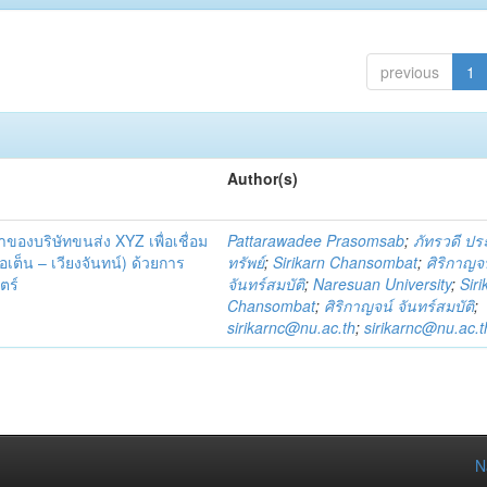
previous
1
Author(s)
้าของบริษัทขนส่ง XYZ เพื่อเชื่อม
Pattarawadee Prasomsab
;
ภัทรวดี ป
เต็น – เวียงจันทน์) ด้วยการ
ทรัพย์
;
Sirikarn Chansombat
;
ศิริกาญจ
ตร์
จันทร์สมบัติ
;
Naresuan University
;
Siri
Chansombat
;
ศิริกาญจน์ จันทร์สมบัติ
;
sirikarnc@nu.ac.th
;
sirikarnc@nu.ac.t
N