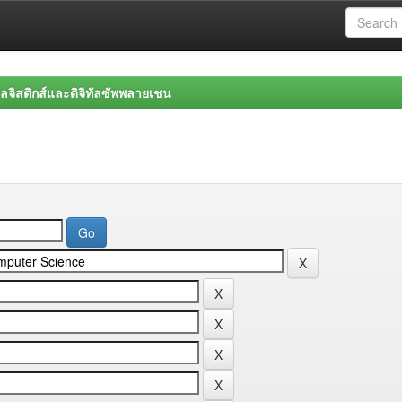
จิสติกส์และดิจิทัลซัพพลายเชน