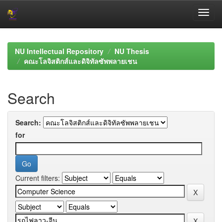
Skip
navigation
NU Intellectual Repository
NU Thesis
คณะโลจิสติกส์และดิจิทัลซัพพลายเชน
Search
Search:
for
Current filters: