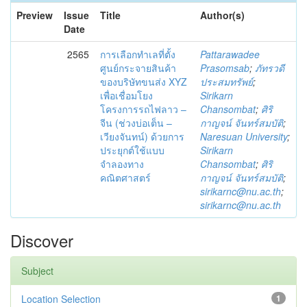
Preview
Issue
Title
Author(s)
Date
2565
การเลือกทำเลที่ตั้ง
Pattarawadee
ศูนย์กระจายสินค้า
Prasomsab
;
ภัทรวดี
ของบริษัทขนส่ง XYZ
ประสมทรัพย์
;
เพื่อเชื่อมโยง
Sirikarn
โครงการรถไฟลาว –
Chansombat
;
ศิริ
จีน (ช่วงบ่อเต็น –
กาญจน์ จันทร์สมบัติ
;
เวียงจันทน์) ด้วยการ
Naresuan University
;
ประยุกต์ใช้แบบ
Sirikarn
จำลองทาง
Chansombat
;
ศิริ
คณิตศาสตร์
กาญจน์ จันทร์สมบัติ
;
sirikarnc@nu.ac.th
;
sirikarnc@nu.ac.th
Discover
Subject
Location Selection
1