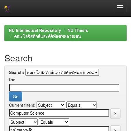
Skip
navigation
NU Intellectual Repository
NU Thesis
คณะโลจิสติกส์และดิจิทัลซัพพลายเชน
Search
Search:
for
Current filters: