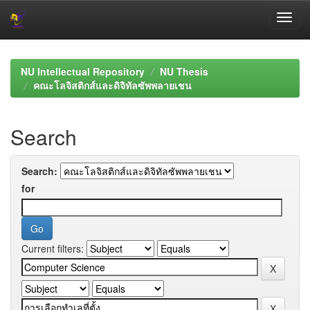
Skip
navigation
NU Intellectual Repository
NU Thesis
คณะโลจิสติกส์และดิจิทัลซัพพลายเชน
Search
Search:
for
Current filters: