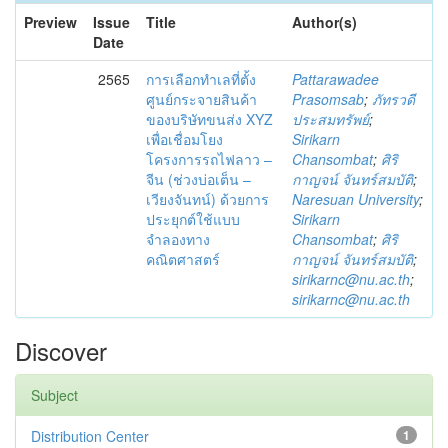
Preview
Issue
Title
Author(s)
Date
2565
การเลือกทำเลที่ตั้ง
Pattarawadee
ศูนย์กระจายสินค้า
Prasomsab
;
ภัทรวดี
ของบริษัทขนส่ง XYZ
ประสมทรัพย์
;
เพื่อเชื่อมโยง
Sirikarn
โครงการรถไฟลาว –
Chansombat
;
ศิริ
จีน (ช่วงบ่อเต็น –
กาญจน์ จันทร์สมบัติ
;
เวียงจันทน์) ด้วยการ
Naresuan University
;
ประยุกต์ใช้แบบ
Sirikarn
จำลองทาง
Chansombat
;
ศิริ
คณิตศาสตร์
กาญจน์ จันทร์สมบัติ
;
sirikarnc@nu.ac.th
;
sirikarnc@nu.ac.th
Discover
Subject
Distribution Center
1