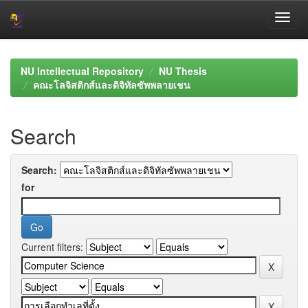
Skip
navigation
NU Intellectual Repository
NU Thesis
คณะโลจิสติกส์และดิจิทัลซัพพลายเชน
Search
Search:
for
Current filters: