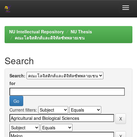
Skip
navigation
NU Intellectual Repository
NU Thesis
คณะโลจิสติกส์และดิจิทัลซัพพลายเชน
Search
Search:
for
Current filters: