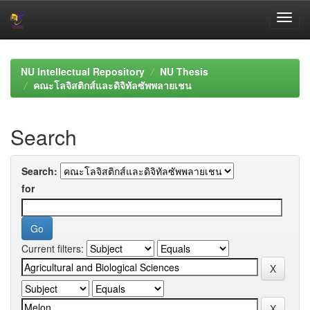
Skip
navigation
NU Intellectual Repository
NU Thesis
คณะโลจิสติกส์และดิจิทัลซัพพลายเชน
Search
Search:
for
Current filters: