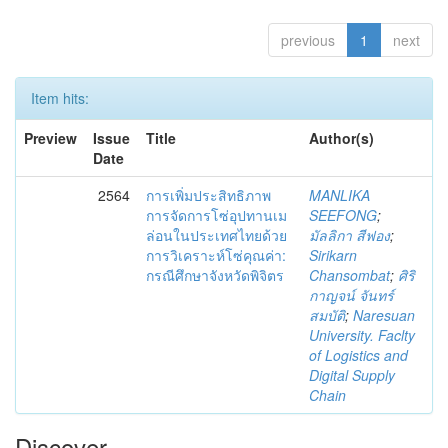
previous
1
next
Item hits:
Preview
Issue
Title
Author(s)
Date
2564
การเพิ่มประสิทธิภาพ
MANLIKA
การจัดการโซ่อุปทานเม
SEEFONG
;
ล่อนในประเทศไทยด้วย
มัลลิกา สีฟอง
;
การวิเคราะห์โซ่คุณค่า:
Sirikarn
กรณีศึกษาจังหวัดพิจิตร
Chansombat
;
ศิริ
กาญจน์ จันทร์
สมบัติ
;
Naresuan
University. Faclty
of Logistics and
Digital Supply
Chain
Discover