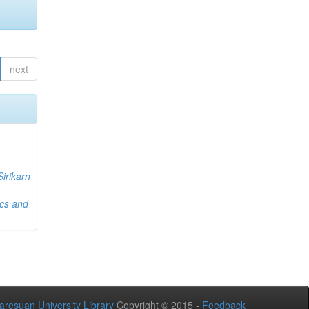
next
Sirikarn
ics and
aresuan University Library
Copyright © 2015 -
Feedback