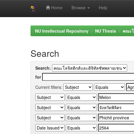
Home
Browse
Help
Skip
navigation
NU Intellectual Repository
NU Thesis
คณะโล
Search
Search:
for
Current filters: