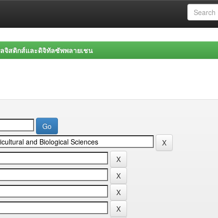
จิสติกส์และดิจิทัลซัพพลายเชน