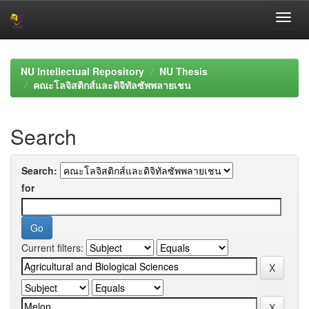
Skip
navigation
NU Intellectual Repository
NU Thesis
คณะโลจิสติกส์และดิจิทัลซัพพลายเชน
Search
Search:
for
Current filters: