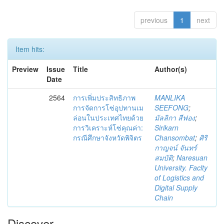
previous
1
next
Item hits:
Preview
Issue
Title
Author(s)
Date
2564
การเพิ่มประสิทธิภาพ
MANLIKA
การจัดการโซ่อุปทานเม
SEEFONG
;
ล่อนในประเทศไทยด้วย
มัลลิกา สีฟอง
;
การวิเคราะห์โซ่คุณค่า:
Sirikarn
กรณีศึกษาจังหวัดพิจิตร
Chansombat
;
ศิริ
กาญจน์ จันทร์
สมบัติ
;
Naresuan
University. Faclty
of Logistics and
Digital Supply
Chain
Discover