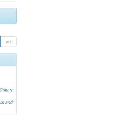
next
Sirikarn
ics and