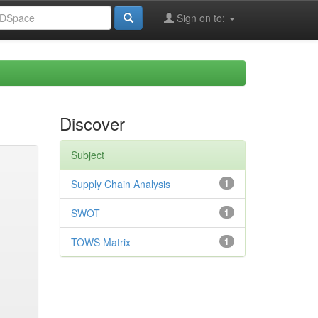
Sign on to:
Discover
Subject
Supply Chain Analysis
1
SWOT
1
TOWS Matrix
1