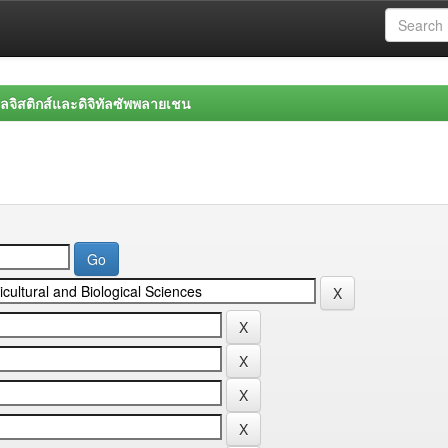
จิสติกส์และดิจิทัลซัพพลายเชน