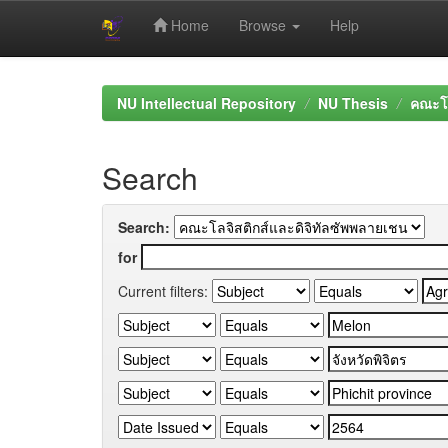
Home
Browse
Help
Skip
navigation
NU Intellectual Repository
NU Thesis
คณะโล
Search
Search:
for
Current filters: