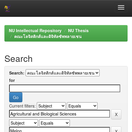
Skip
navigation
NU Intellectual Repository
NU Thesis
คณะโลจิสติกส์และดิจิทัลซัพพลายเชน
Search
Search:
for
Current filters: