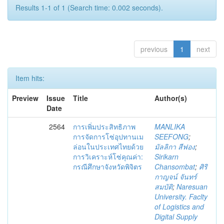
Results 1-1 of 1 (Search time: 0.002 seconds).
previous
1
next
Item hits:
Preview
Issue
Title
Author(s)
Date
2564
การเพิ่มประสิทธิภาพ
MANLIKA
การจัดการโซ่อุปทานเม
SEEFONG
;
ล่อนในประเทศไทยด้วย
มัลลิกา สีฟอง
;
การวิเคราะห์โซ่คุณค่า:
Sirikarn
กรณีศึกษาจังหวัดพิจิตร
Chansombat
;
ศิริ
กาญจน์ จันทร์
สมบัติ
;
Naresuan
University. Faclty
of Logistics and
Digital Supply