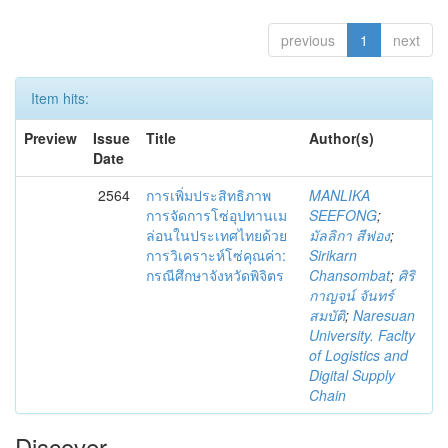
previous
1
next
Item hits:
Preview
Issue
Title
Author(s)
Date
2564
การเพิ่มประสิทธิภาพ
MANLIKA
การจัดการโซ่อุปทานเม
SEEFONG
;
ล่อนในประเทศไทยด้วย
มัลลิกา สีฟอง
;
การวิเคราะห์โซ่คุณค่า:
Sirikarn
กรณีศึกษาจังหวัดพิจิตร
Chansombat
;
ศิริ
กาญจน์ จันทร์
สมบัติ
;
Naresuan
University. Faclty
of Logistics and
Digital Supply
Chain
Discover