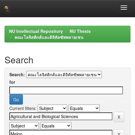
Skip
navigation
NU Intellectual Repository
NU Thesis
คณะโลจิสติกส์และดิจิทัลซัพพลายเชน
Search
Search:
for
Current filters: