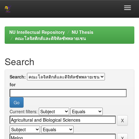
Skip
navigation
NU Intellectual Repository
NU Thesis
คณะโลจิสติกส์และดิจิทัลซัพพลายเชน
Search
Search:
for
Current filters: