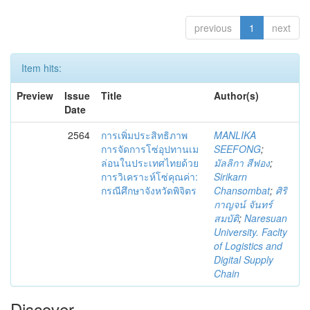
previous
1
next
Item hits:
Preview
Issue
Title
Author(s)
Date
2564
การเพิ่มประสิทธิภาพ
MANLIKA
การจัดการโซ่อุปทานเม
SEEFONG
;
ล่อนในประเทศไทยด้วย
มัลลิกา สีฟอง
;
การวิเคราะห์โซ่คุณค่า:
Sirikarn
กรณีศึกษาจังหวัดพิจิตร
Chansombat
;
ศิริ
กาญจน์ จันทร์
สมบัติ
;
Naresuan
University. Faclty
of Logistics and
Digital Supply
Chain
Discover