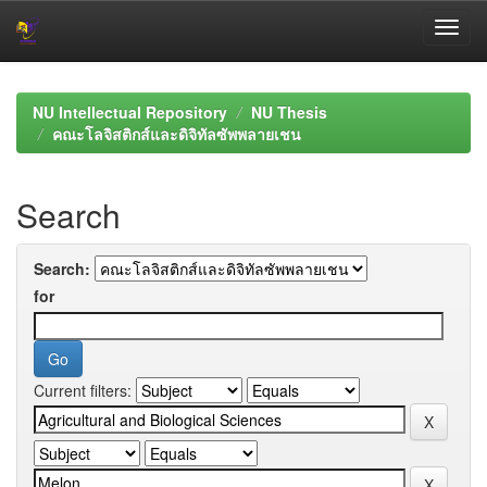
Skip
navigation
NU Intellectual Repository
NU Thesis
คณะโลจิสติกส์และดิจิทัลซัพพลายเชน
Search
Search:
for
Current filters: