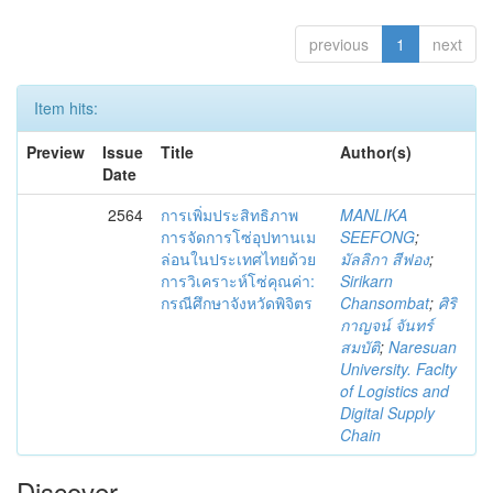
previous
1
next
Item hits:
Preview
Issue
Title
Author(s)
Date
2564
การเพิ่มประสิทธิภาพ
MANLIKA
การจัดการโซ่อุปทานเม
SEEFONG
;
ล่อนในประเทศไทยด้วย
มัลลิกา สีฟอง
;
การวิเคราะห์โซ่คุณค่า:
Sirikarn
กรณีศึกษาจังหวัดพิจิตร
Chansombat
;
ศิริ
กาญจน์ จันทร์
สมบัติ
;
Naresuan
University. Faclty
of Logistics and
Digital Supply
Chain
Discover