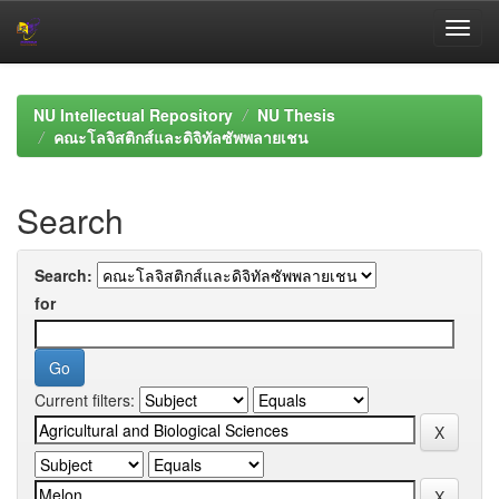
Skip
navigation
NU Intellectual Repository
NU Thesis
คณะโลจิสติกส์และดิจิทัลซัพพลายเชน
Search
Search:
for
Current filters: