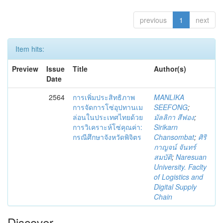
previous
1
next
Item hits:
Preview
Issue
Title
Author(s)
Date
2564
การเพิ่มประสิทธิภาพ
MANLIKA
การจัดการโซ่อุปทานเม
SEEFONG
;
ล่อนในประเทศไทยด้วย
มัลลิกา สีฟอง
;
การวิเคราะห์โซ่คุณค่า:
Sirikarn
กรณีศึกษาจังหวัดพิจิตร
Chansombat
;
ศิริ
กาญจน์ จันทร์
สมบัติ
;
Naresuan
University. Faclty
of Logistics and
Digital Supply
Chain
Discover