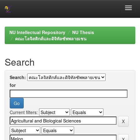
Skip
navigation
NU Intellectual Repository
NU Thesis
คณะโลจิสติกส์และดิจิทัลซัพพลายเชน
Search
Search:
for
Current filters: