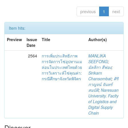
previous
1
next
Item hits:
Preview
Issue
Title
Author(s)
Date
2564
การเพิ่มประสิทธิภาพ
MANLIKA
การจัดการโซ่อุปทานเม
SEEFONG
;
ล่อนในประเทศไทยด้วย
มัลลิกา สีฟอง
;
การวิเคราะห์โซ่คุณค่า:
Sirikarn
กรณีศึกษาจังหวัดพิจิตร
Chansombat
;
ศิริ
กาญจน์ จันทร์
สมบัติ
;
Naresuan
University. Faclty
of Logistics and
Digital Supply
Chain
Discover