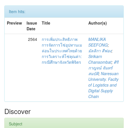
Item hits:
Preview
Issue
Title
Author(s)
Date
2564
การเพิ่มประสิทธิภาพ
MANLIKA
การจัดการโซ่อุปทานเม
SEEFONG
;
ล่อนในประเทศไทยด้วย
มัลลิกา สีฟอง
;
การวิเคราะห์โซ่คุณค่า:
Sirikarn
กรณีศึกษาจังหวัดพิจิตร
Chansombat
;
ศิริ
กาญจน์ จันทร์
สมบัติ
;
Naresuan
University. Faclty
of Logistics and
Digital Supply
Chain
Discover
Subject