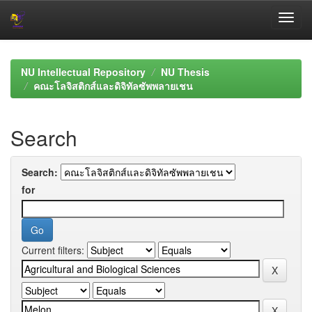
Skip
navigation
NU Intellectual Repository
NU Thesis
คณะโลจิสติกส์และดิจิทัลซัพพลายเชน
Search
Search:
for
Current filters: