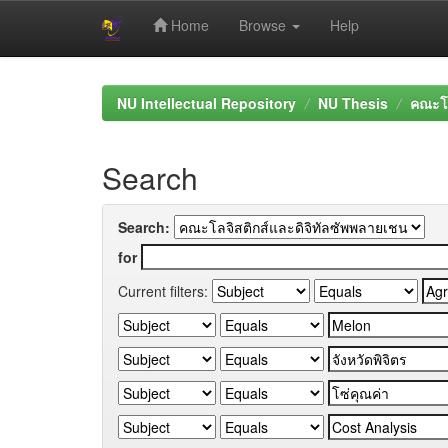
Home
Browse
Help
Skip
navigation
NU Intellectual Repository
NU Thesis
คณะโล
Search
Search:
for
Current filters: