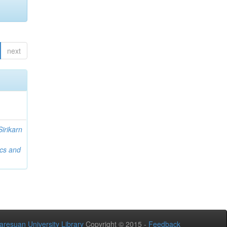
next
Sirikarn
ics and
aresuan University Library
Copyright © 2015 -
Feedback