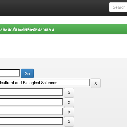
จิสติกส์และดิจิทัลซัพพลายเชน