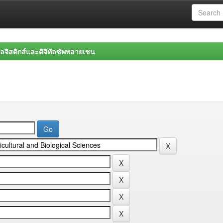
จิสติกส์และดิจิทัลซัพพลายเชน