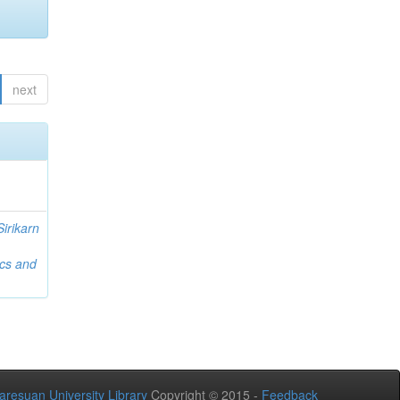
next
Sirikarn
ics and
aresuan University Library
Copyright © 2015 -
Feedback