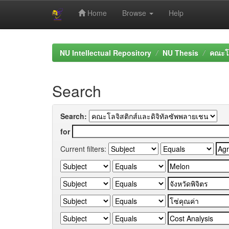
Home
Browse
Help
Skip
navigation
NU Intellectual Repository
NU Thesis
คณะโล
Search
Search:
for
Current filters: