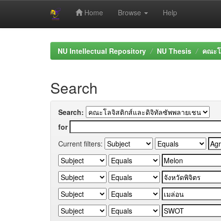
Home
Browse
Help
Skip
navigation
NU Intellectual Repository
NU Thesis
คณะโล
Search
Search:
for
Current filters: