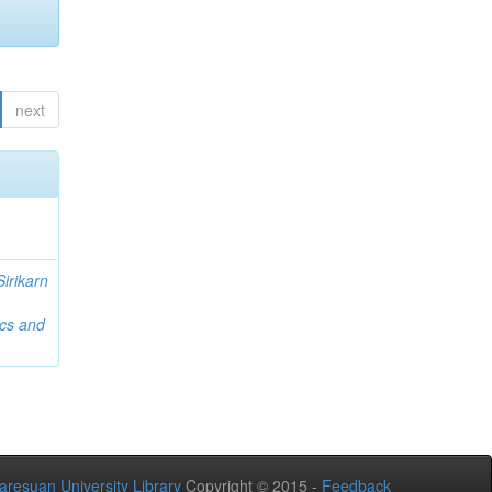
next
Sirikarn
ics and
aresuan University Library
Copyright © 2015 -
Feedback