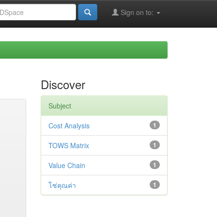
Sign on to:
Discover
Subject
Cost Analysis
1
TOWS Matrix
1
Value Chain
1
โซ่คุณค่า
1