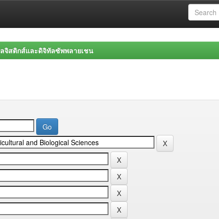
จิสติกส์และดิจิทัลซัพพลายเชน