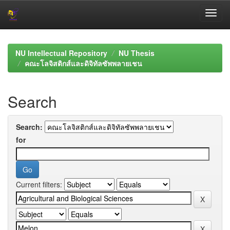
Skip
navigation
NU Intellectual Repository
NU Thesis
คณะโลจิสติกส์และดิจิทัลซัพพลายเชน
Search
Search:
for
Current filters: