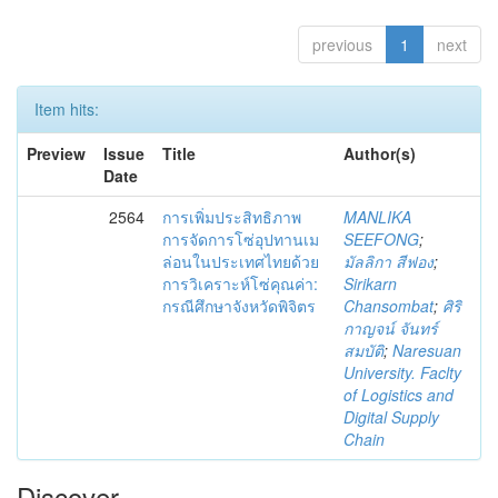
previous
1
next
Item hits:
Preview
Issue
Title
Author(s)
Date
2564
การเพิ่มประสิทธิภาพ
MANLIKA
การจัดการโซ่อุปทานเม
SEEFONG
;
ล่อนในประเทศไทยด้วย
มัลลิกา สีฟอง
;
การวิเคราะห์โซ่คุณค่า:
Sirikarn
กรณีศึกษาจังหวัดพิจิตร
Chansombat
;
ศิริ
กาญจน์ จันทร์
สมบัติ
;
Naresuan
University. Faclty
of Logistics and
Digital Supply
Chain
Discover