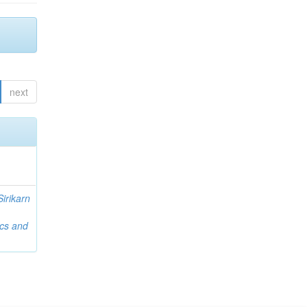
next
Sirikarn
ics and