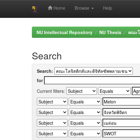
Home
Browse
Help
Skip
navigation
NU Intellectual Repository
NU Thesis
คณะโล
Search
Search:
for
Current filters: