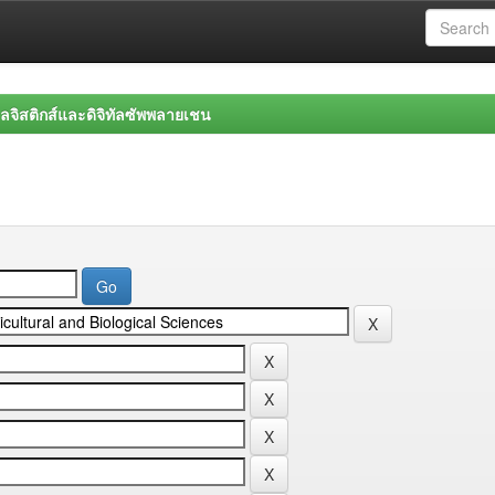
จิสติกส์และดิจิทัลซัพพลายเชน