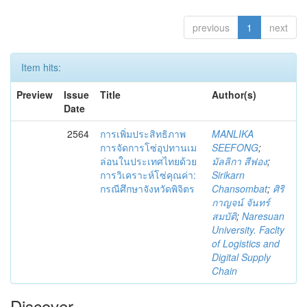
previous
1
next
Item hits:
Preview
Issue
Title
Author(s)
Date
2564
การเพิ่มประสิทธิภาพ
MANLIKA
การจัดการโซ่อุปทานเม
SEEFONG
;
ล่อนในประเทศไทยด้วย
มัลลิกา สีฟอง
;
การวิเคราะห์โซ่คุณค่า:
Sirikarn
กรณีศึกษาจังหวัดพิจิตร
Chansombat
;
ศิริ
กาญจน์ จันทร์
สมบัติ
;
Naresuan
University. Faclty
of Logistics and
Digital Supply
Chain
Discover