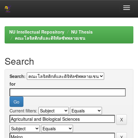
Skip
navigation
NU Intellectual Repository
NU Thesis
คณะโลจิสติกส์และดิจิทัลซัพพลายเชน
Search
Search:
for
Current filters: