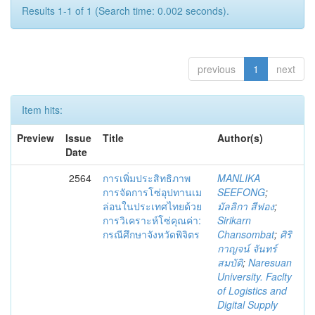
Results 1-1 of 1 (Search time: 0.002 seconds).
previous
1
next
Item hits:
Preview
Issue
Title
Author(s)
Date
2564
การเพิ่มประสิทธิภาพ
MANLIKA
การจัดการโซ่อุปทานเม
SEEFONG
;
ล่อนในประเทศไทยด้วย
มัลลิกา สีฟอง
;
การวิเคราะห์โซ่คุณค่า:
Sirikarn
กรณีศึกษาจังหวัดพิจิตร
Chansombat
;
ศิริ
กาญจน์ จันทร์
สมบัติ
;
Naresuan
University. Faclty
of Logistics and
Digital Supply