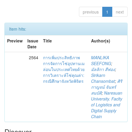
previous
1
next
Item hits:
Preview
Issue
Title
Author(s)
Date
2564
การเพิ่มประสิทธิภาพ
MANLIKA
การจัดการโซ่อุปทานเม
SEEFONG
;
ล่อนในประเทศไทยด้วย
มัลลิกา สีฟอง
;
การวิเคราะห์โซ่คุณค่า:
Sirikarn
กรณีศึกษาจังหวัดพิจิตร
Chansombat
;
ศิริ
กาญจน์ จันทร์
สมบัติ
;
Naresuan
University. Faclty
of Logistics and
Digital Supply
Chain
Discover