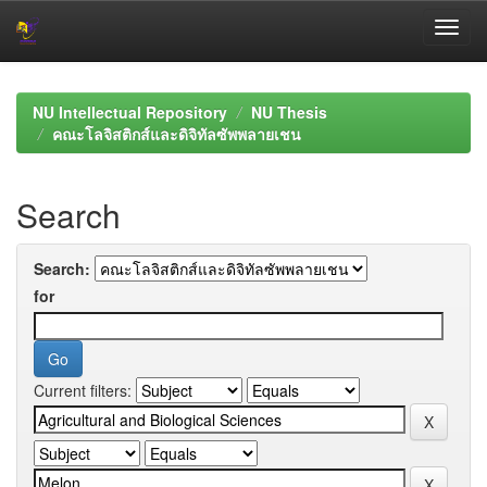
Skip
navigation
NU Intellectual Repository
NU Thesis
คณะโลจิสติกส์และดิจิทัลซัพพลายเชน
Search
Search:
for
Current filters: