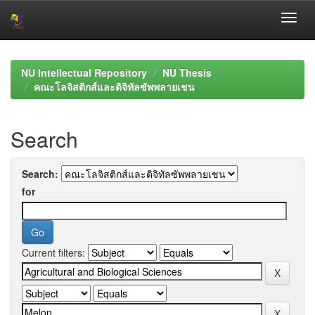
Skip
navigation
NU Intellectual Repository
NU Thesis
คณะโลจิสติกส์และดิจิทัลซัพพลายเชน
Search
Search:
for
Current filters: