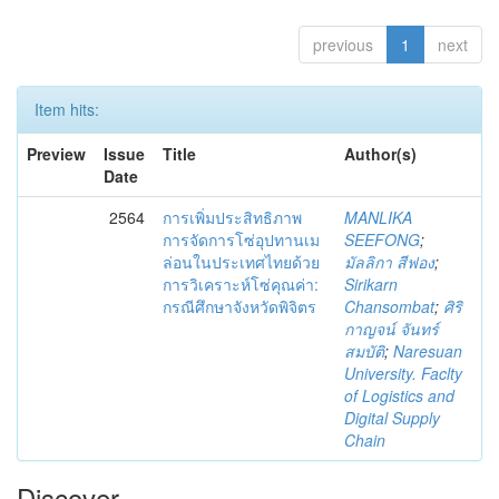
previous
1
next
Item hits:
Preview
Issue
Title
Author(s)
Date
2564
การเพิ่มประสิทธิภาพ
MANLIKA
การจัดการโซ่อุปทานเม
SEEFONG
;
ล่อนในประเทศไทยด้วย
มัลลิกา สีฟอง
;
การวิเคราะห์โซ่คุณค่า:
Sirikarn
กรณีศึกษาจังหวัดพิจิตร
Chansombat
;
ศิริ
กาญจน์ จันทร์
สมบัติ
;
Naresuan
University. Faclty
of Logistics and
Digital Supply
Chain
Discover