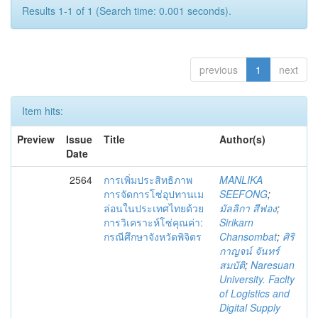
Results 1-1 of 1 (Search time: 0.001 seconds).
previous
1
next
Item hits:
Preview
Issue
Title
Author(s)
Date
2564
การเพิ่มประสิทธิภาพ
MANLIKA
การจัดการโซ่อุปทานเม
SEEFONG
;
ล่อนในประเทศไทยด้วย
มัลลิกา สีฟอง
;
การวิเคราะห์โซ่คุณค่า:
Sirikarn
กรณีศึกษาจังหวัดพิจิตร
Chansombat
;
ศิริ
กาญจน์ จันทร์
สมบัติ
;
Naresuan
University. Faclty
of Logistics and
Digital Supply