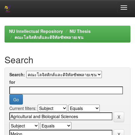
Skip
navigation
NU Intellectual Repository
NU Thesis
คณะโลจิสติกส์และดิจิทัลซัพพลายเชน
Search
Search:
for
Current filters: