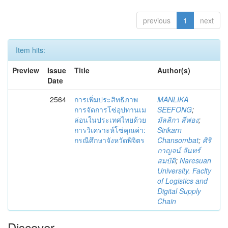
previous
1
next
Item hits:
Preview
Issue
Title
Author(s)
Date
2564
การเพิ่มประสิทธิภาพ
MANLIKA
การจัดการโซ่อุปทานเม
SEEFONG
;
ล่อนในประเทศไทยด้วย
มัลลิกา สีฟอง
;
การวิเคราะห์โซ่คุณค่า:
Sirikarn
กรณีศึกษาจังหวัดพิจิตร
Chansombat
;
ศิริ
กาญจน์ จันทร์
สมบัติ
;
Naresuan
University. Faclty
of Logistics and
Digital Supply
Chain
Discover