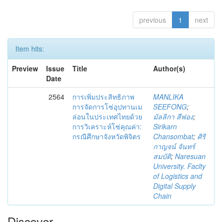
previous
1
next
Item hits:
Preview
Issue
Title
Author(s)
Date
2564
การเพิ่มประสิทธิภาพ
MANLIKA
การจัดการโซ่อุปทานเม
SEEFONG
;
ล่อนในประเทศไทยด้วย
มัลลิกา สีฟอง
;
การวิเคราะห์โซ่คุณค่า:
Sirikarn
กรณีศึกษาจังหวัดพิจิตร
Chansombat
;
ศิริ
กาญจน์ จันทร์
สมบัติ
;
Naresuan
University. Faclty
of Logistics and
Digital Supply
Chain
Discover