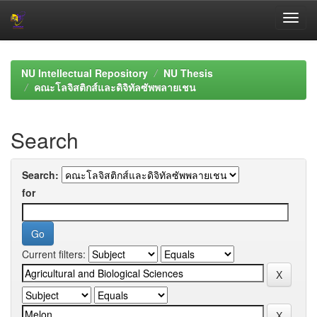
Skip
navigation
NU Intellectual Repository
NU Thesis
คณะโลจิสติกส์และดิจิทัลซัพพลายเชน
Search
Search:
for
Current filters: