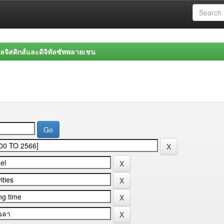
จิสติกส์และดิจิทัลซัพพลายเชน