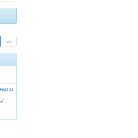
next
essada
ิ์