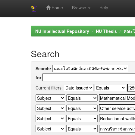
Home
Browse
Help
Skip
navigation
NU Intellectual Repository
NU Thesis
คณะโล
Search
Search:
for
Current filters: