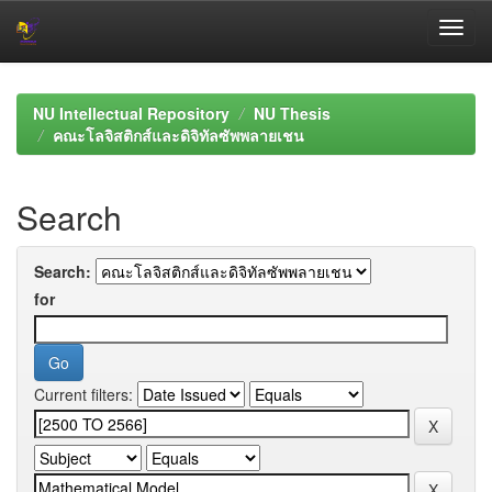
Skip
navigation
NU Intellectual Repository
NU Thesis
คณะโลจิสติกส์และดิจิทัลซัพพลายเชน
Search
Search:
for
Current filters: