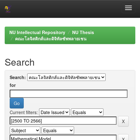
Skip
navigation
NU Intellectual Repository
NU Thesis
คณะโลจิสติกส์และดิจิทัลซัพพลายเชน
Search
Search:
for
Current filters: