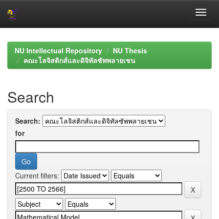
Skip
navigation
NU Intellectual Repository
NU Thesis
คณะโลจิสติกส์และดิจิทัลซัพพลายเชน
Search
Search:
for
Current filters: