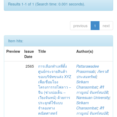
Results 1-1 of 1 (Search time: 0.001 seconds).
previous
1
next
Item hits:
Preview
Issue
Title
Author(s)
Date
2565
การเลือกทำเลที่ตั้ง
Pattarawadee
ศูนย์กระจายสินค้า
Prasomsab
;
ภัทรวดี
ของบริษัทขนส่ง XYZ
ประสมทรัพย์
;
เพื่อเชื่อมโยง
Sirikarn
โครงการรถไฟลาว –
Chansombat
;
ศิริ
จีน (ช่วงบ่อเต็น –
กาญจน์ จันทร์สมบัติ
;
เวียงจันทน์) ด้วยการ
Naresuan University
;
ประยุกต์ใช้แบบ
Sirikarn
จำลองทาง
Chansombat
;
ศิริ
คณิตศาสตร์
กาญจน์ จันทร์สมบัติ
;