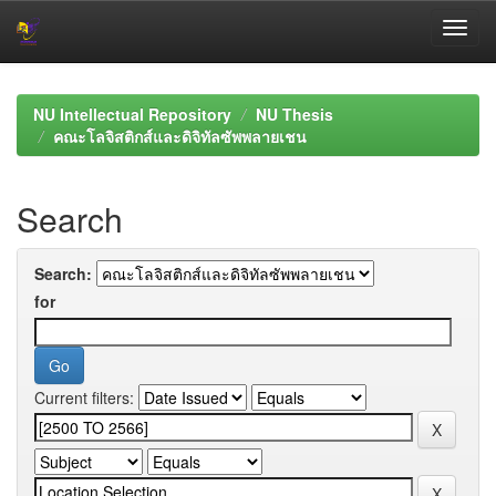
Skip
navigation
NU Intellectual Repository
NU Thesis
คณะโลจิสติกส์และดิจิทัลซัพพลายเชน
Search
Search:
for
Current filters: