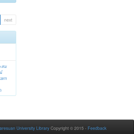
next
ระสม
น์
karn
h
aresuan University Library
Copyright © 2015 -
Feedback