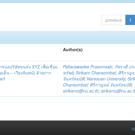
previous
1
Author(s)
้าของบริษัทขนส่ง XYZ เพื่อเชื่อม
Pattarawadee Prasomsab
;
ภัทรวดี ป
เต็น – เวียงจันทน์) ด้วยการ
ทรัพย์
;
Sirikarn Chansombat
;
ศิริกาญจ
ตร์
จันทร์สมบัติ
;
Naresuan University
;
Siri
Chansombat
;
ศิริกาญจน์ จันทร์สมบัติ
;
sirikarnc@nu.ac.th
;
sirikarnc@nu.ac.t
N