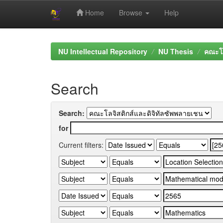
Home
Browse
Help
Skip
navigation
NU Intellectual Repository
NU Thesis
คณะโล
Search
Search:
for
Current filters: