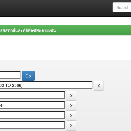
จิสติกส์และดิจิทัลซัพพลายเชน