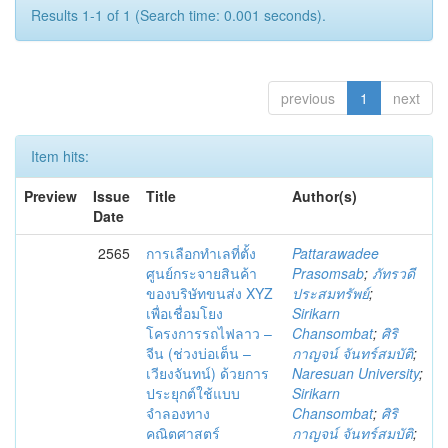
Results 1-1 of 1 (Search time: 0.001 seconds).
previous
1
next
Item hits:
Preview
Issue
Title
Author(s)
Date
2565
การเลือกทำเลที่ตั้ง
Pattarawadee
ศูนย์กระจายสินค้า
Prasomsab
;
ภัทรวดี
ของบริษัทขนส่ง XYZ
ประสมทรัพย์
;
เพื่อเชื่อมโยง
Sirikarn
โครงการรถไฟลาว –
Chansombat
;
ศิริ
จีน (ช่วงบ่อเต็น –
กาญจน์ จันทร์สมบัติ
;
เวียงจันทน์) ด้วยการ
Naresuan University
;
ประยุกต์ใช้แบบ
Sirikarn
จำลองทาง
Chansombat
;
ศิริ
คณิตศาสตร์
กาญจน์ จันทร์สมบัติ
;