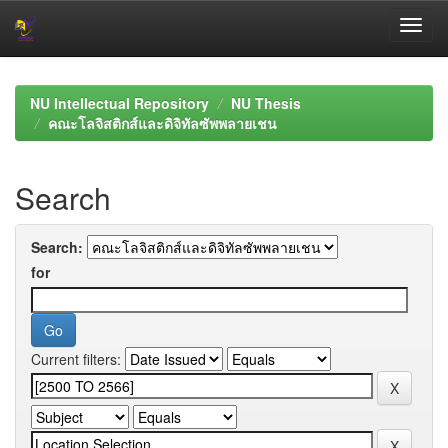
Skip
navigation
NU Intellectual Repository
NU Thesis
คณะโลจิสติกส์และดิจิทัลซัพพลายเชน
Search
Search:
for
Current filters: