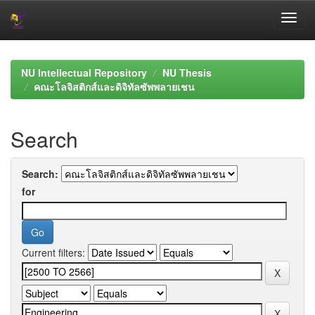
Skip
navigation
NU Intellectual Repository
NU Thesis
คณะโลจิสติกส์และดิจิทัลซัพพลายเชน
Search
Search:
for
Current filters: