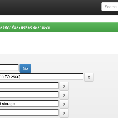
จิสติกส์และดิจิทัลซัพพลายเชน