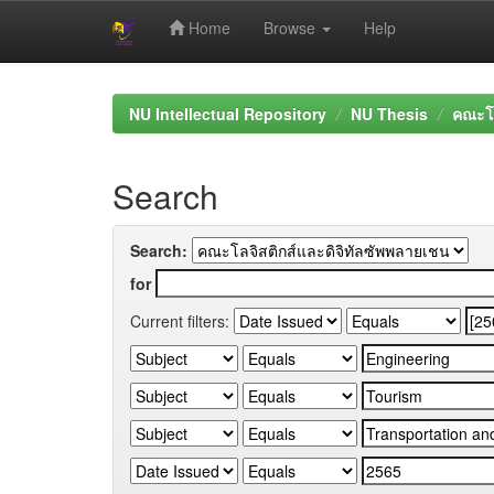
Home
Browse
Help
Skip
navigation
NU Intellectual Repository
NU Thesis
คณะโล
Search
Search:
for
Current filters: