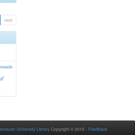
next
essada
ิ์
aresuan University Library
Copyright © 2015 -
Feedback