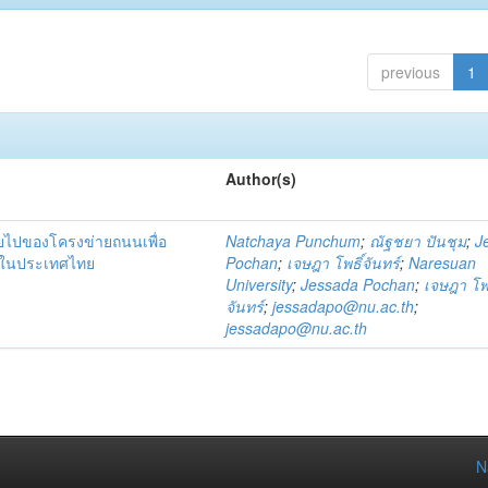
previous
1
Author(s)
ายไปของโครงข่ายถนนเพื่อ
Natchaya Punchum
;
ณัฐชยา ปันชุม
;
J
าคในประเทศไทย
Pochan
;
เจษฎา โพธิ์จันทร์
;
Naresuan
University
;
Jessada Pochan
;
เจษฎา โพธ
จันทร์
;
jessadapo@nu.ac.th
;
jessadapo@nu.ac.th
N