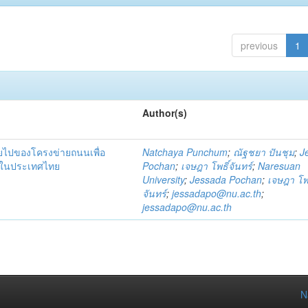
previous
1
Author(s)
ายไปของโครงข่ายถนนเพื่อ
Natchaya Punchum
;
ณัฐชยา ปันชุม
;
J
าคในประเทศไทย
Pochan
;
เจษฎา โพธิ์จันทร์
;
Naresuan
University
;
Jessada Pochan
;
เจษฎา โพธ
จันทร์
;
jessadapo@nu.ac.th
;
jessadapo@nu.ac.th
N