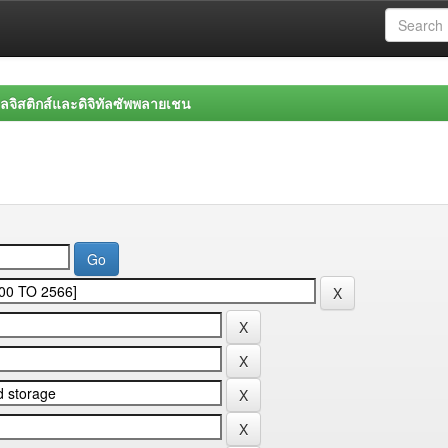
จิสติกส์และดิจิทัลซัพพลายเชน