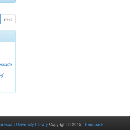
next
essada
ิ์
aresuan University Library
Copyright © 2015 -
Feedback