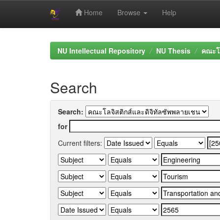
Home
Browse
Help
Skip
navigation
NU Intellectual Repository
NU Thesis
คณะโล
Search
Search:
for
Current filters: