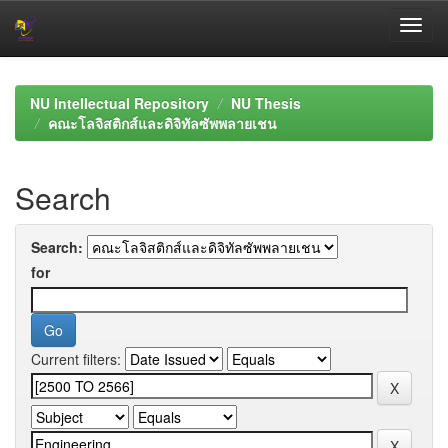
Skip
navigation
NU Intellectual Repository
NU Thesis
คณะโลจิสติกส์และดิจิทัลซัพพลายเชน
Search
Search:
for
Current filters: