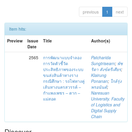
previous
1
next
Item hits:
Preview
Issue
Title
Author(s)
Date
2565
การพัฒนาแบบจำลอง
Patcharida
การวัดตัวชี้วัด
Sungtrisearn
;
พัช
ประสิทธิภาพของระบบ
ริดา สังข์ตรีเศียร
;
ขนส่งสินค้าทางราง
Klairung
กรณีศึกษา : รถไฟทางคู่
Ponanan
;
ใกล้รุ่ง
เส้นทางนครสวรรค์ –
พรอนันต์
;
กำแพงเพชร – ตาก –
Naresuan
แม่สอด
University. Faculty
of Logistics and
Digital Supply
Chain
Discover