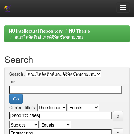
Skip
navigation
NU Intellectual Repository
NU Thesis
คณะโลจิสติกส์และดิจิทัลซัพพลายเชน
Search
Search:
for
Current filters: