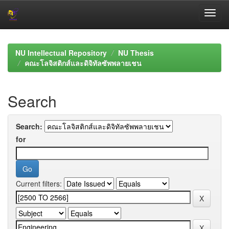
Skip
navigation
NU Intellectual Repository
NU Thesis
คณะโลจิสติกส์และดิจิทัลซัพพลายเชน
Search
Search:
for
Current filters: