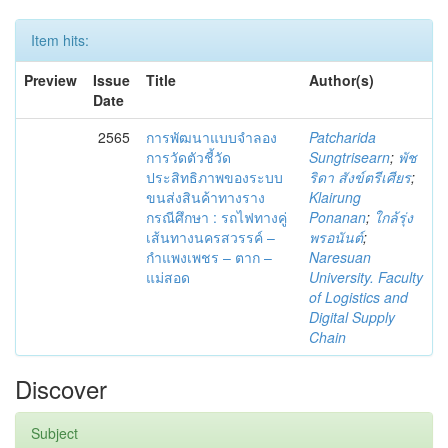
Item hits:
Preview
Issue
Title
Author(s)
Date
2565
การพัฒนาแบบจำลอง
Patcharida
การวัดตัวชี้วัด
Sungtrisearn
;
พัช
ประสิทธิภาพของระบบ
ริดา สังข์ตรีเศียร
;
ขนส่งสินค้าทางราง
Klairung
กรณีศึกษา : รถไฟทางคู่
Ponanan
;
ใกล้รุ่ง
เส้นทางนครสวรรค์ –
พรอนันต์
;
กำแพงเพชร – ตาก –
Naresuan
แม่สอด
University. Faculty
of Logistics and
Digital Supply
Chain
Discover
Subject