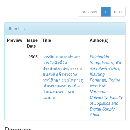
previous
1
next
Item hits:
Preview
Issue
Title
Author(s)
Date
2565
การพัฒนาแบบจำลอง
Patcharida
การวัดตัวชี้วัด
Sungtrisearn
;
พัช
ประสิทธิภาพของระบบ
ริดา สังข์ตรีเศียร
;
ขนส่งสินค้าทางราง
Klairung
กรณีศึกษา : รถไฟทางคู่
Ponanan
;
ใกล้รุ่ง
เส้นทางนครสวรรค์ –
พรอนันต์
;
กำแพงเพชร – ตาก –
Naresuan
แม่สอด
University. Faculty
of Logistics and
Digital Supply
Chain
Discover