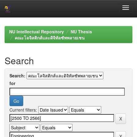
Skip
navigation
NU Intellectual Repository
NU Thesis
คณะโลจิสติกส์และดิจิทัลซัพพลายเชน
Search
Search:
for
Current filters: