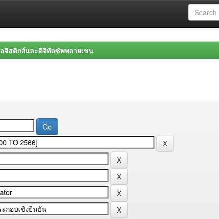
จิสติกส์และดิจิทัลซัพพลายเชน