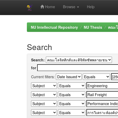
Home
Browse
Help
Skip
navigation
NU Intellectual Repository
NU Thesis
คณะโล
Search
Search:
for
Current filters: