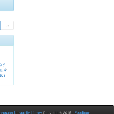
next
์ตรี
ันต์
;
tics
aresuan University Library
Copyright © 2015 -
Feedback