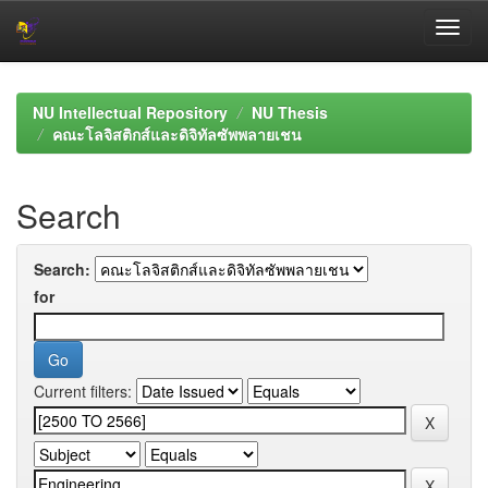
Skip
navigation
NU Intellectual Repository
NU Thesis
คณะโลจิสติกส์และดิจิทัลซัพพลายเชน
Search
Search:
for
Current filters: