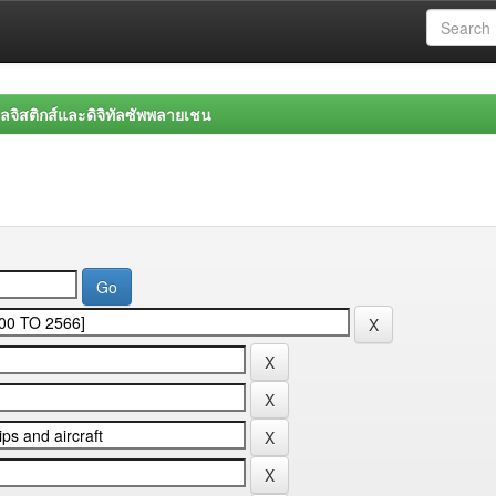
จิสติกส์และดิจิทัลซัพพลายเชน