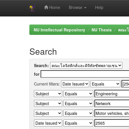
Home
Browse
Help
Skip
navigation
NU Intellectual Repository
NU Thesis
คณะโล
Search
Search:
for
Current filters: