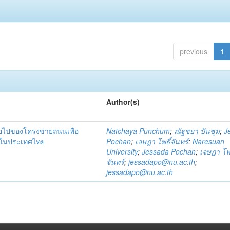
previous
1
Author(s)
ายไปของโครงข่ายถนนเพื่อ
Natchaya Punchum
;
ณัฐชยา ปันชุม
;
J
าคในประเทศไทย
Pochan
;
เจษฎา โพธิ์จันทร์
;
Naresuan
University
;
Jessada Pochan
;
เจษฎา โพธ
จันทร์
;
jessadapo@nu.ac.th
;
jessadapo@nu.ac.th