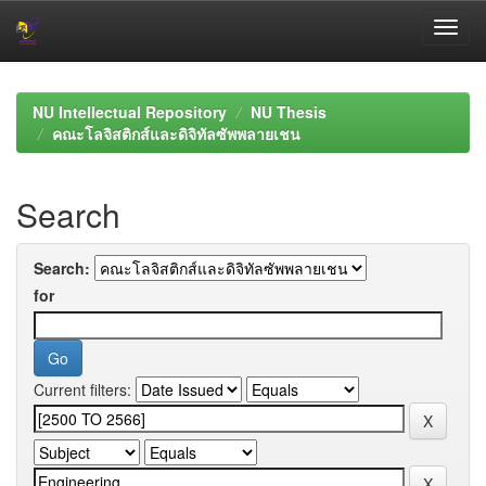
Skip
navigation
NU Intellectual Repository
NU Thesis
คณะโลจิสติกส์และดิจิทัลซัพพลายเชน
Search
Search:
for
Current filters: