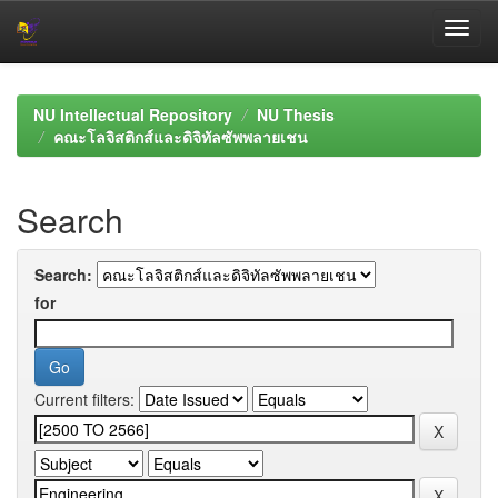
Skip
navigation
NU Intellectual Repository
NU Thesis
คณะโลจิสติกส์และดิจิทัลซัพพลายเชน
Search
Search:
for
Current filters: